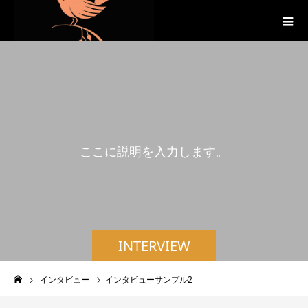
こ
こ
に
説
明
を
入
力
し
ま
す
。
INTERVIEW
インタビュー
インタビューサンプル2