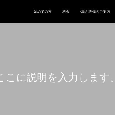
始めての方
料金
備品 設備のご案内
こ
こ
に
説
明
を
入
力
し
ま
す