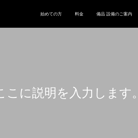
始めての方
料金
備品 設備のご案内
こ
こ
に
説
明
を
入
力
し
ま
す
こ
こ
に