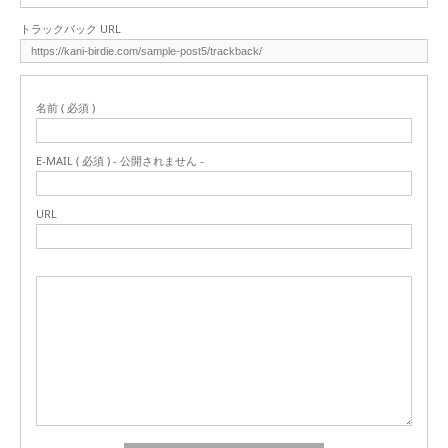
トラックバック URL
名前 ( 必須 )
E-MAIL ( 必須 ) - 公開されません -
URL