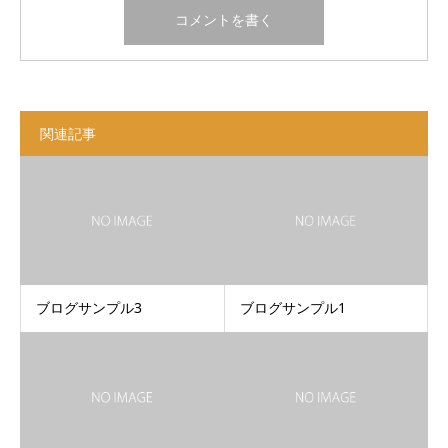
関連記事
ブログサンプル3
ブログサンプル1