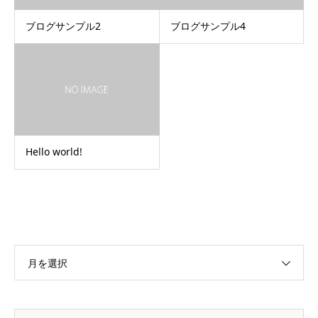
ブログサンプル2
ブログサンプル4
Hello world!
月を選択